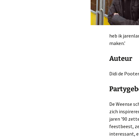
heb ik jarenl
maken.’
Auteur
Didi de Poote
Partygeb
De Weense sch
zich inspirere
jaren ’90 zett
feestbeest, ze
interessant, 