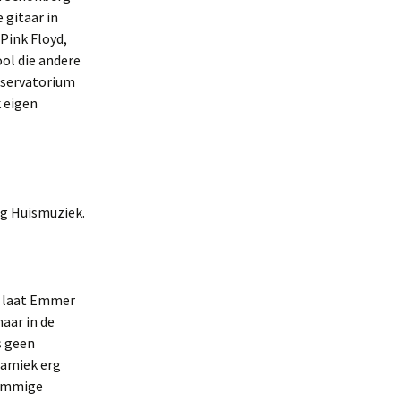
 gitaar in
 Pink Floyd,
ool die andere
onservatorium
k eigen
ng Huismuziek.
n laat Emmer
maar in de
s geen
ynamiek erg
Sommige