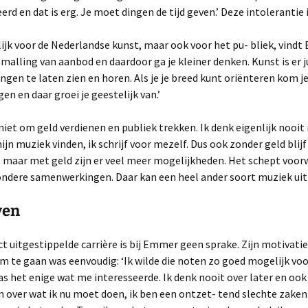
rd en dat is erg. Je moet dingen de tijd geven.’ Deze intolerantie i
ijk voor de Nederlandse kunst, maar ook voor het pu- bliek, vindt
smalling van aanbod en daardoor ga je kleiner denken. Kunst is er 
ngen te laten zien en horen. Als je je breed kunt oriënteren kom j
gen en daar groei je geestelijk van.’
niet om geld verdienen en publiek trekken. Ik denk eigenlijk nooit
n muziek vinden, ik schrijf voor mezelf. Dus ook zonder geld blijf 
, maar met geld zijn er veel meer mogelijkheden. Het schept voor
zondere samenwerkingen. Daar kan een heel ander soort muziek uit
ven
ct uitgestippelde carrière is bij Emmer geen sprake. Zijn motivati
m te gaan was eenvoudig: ‘Ik wilde die noten zo goed mogelijk voo
as het enige wat me interesseerde. Ik denk nooit over later en ook
en over wat ik nu moet doen, ik ben een ontzet- tend slechte zake