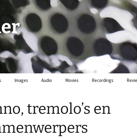
er
s
Images
Audio
Movies
Recordings
Revi
no, tremolo’s en
menwerpers