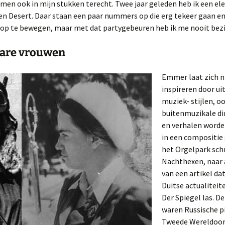
en ook in mijn stukken terecht. Twee jaar geleden heb ik een el
n Desert. Daar staan een paar nummers op die erg tekeer gaan en 
 op te bewegen, maar met dat partygebeuren heb ik me nooit bez
are vrouwen
Emmer laat zich n
inspireren door u
muziek- stijlen, o
buitenmuzikale di
en verhalen word
in een compositie
het Orgelpark schri
Nachthexen, naar 
van een artikel dat
Duitse actualiteite
Der Spiegel las. 
waren Russische pi
Tweede Wereldoo