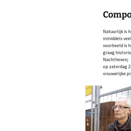
Compo
Natuurlijk is
inmiddels vee
voorbeeld is 
graag histori
Nachthexen;
op zaterdag 27
vrouwelijke p