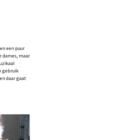
en een puur
ige dames, maar
uzikaal
k gebruik
 en daar gaat