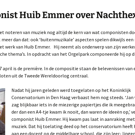
nist Huib Emmer over Nachthe
 het noteren van muziek nog altijd de kern van wat componisten doe
l meer dan dat: ook ‘buitenmuzikale’ aspecten spelen dikwijls een 
het werk van Huib Emmer. Hij neemt als onderwerp van zijn werke
sche thema’s. In opdracht van het Orgelpark componeerde hij op d
 april is de première. In de compositie staan de belevenissen van
iloten uit de Tweede Wereldoorlog centraal.
Nadat hij jaren geleden werd toegelaten op het Koninklijk
Conservatorium in Den Haag verbaast hem nog steeds. ‘Jan 
zag blijkbaar iets in de miezerige papiertjes die ik meegebra
der dan een A4-tje kwam ik nooit, dan waren de ideeën op,’ v
componist Huib Emmer. Hij kwam pas laat in aanraking met 
muziek. Dat hij toelating deed op het conservatorium heeft 
aan een docent op de middelbare school, die zijn leer- ling