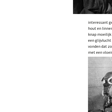
interessant g
hout en linne
knap moeilijk
een glijvluch
vonden dat zo
met een vloei