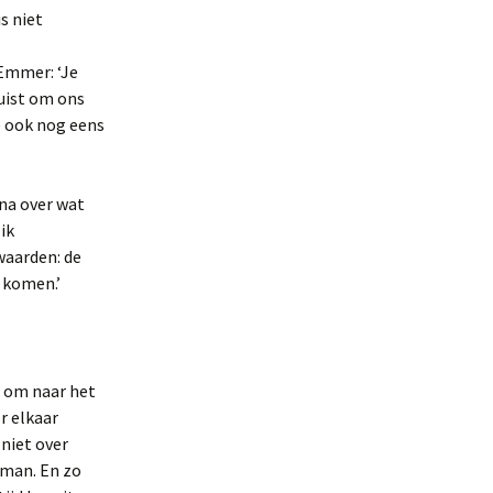
s niet
 Emmer: ‘Je
juist om ons
e ook nog eens
 na over wat
ik
waarden: de
 komen.’
e om naar het
r elkaar
 niet over
nman. En zo