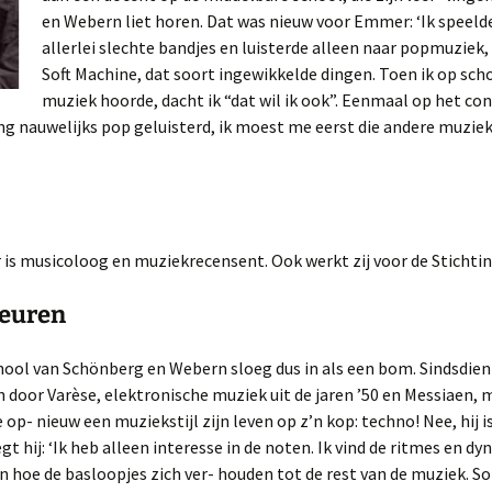
en Webern liet horen. Dat was nieuw voor Emmer: ‘Ik speelde
allerlei slechte bandjes en luisterde alleen naar popmuziek,
Soft Machine, dat soort ingewikkelde dingen. Toen ik op sch
muziek hoorde, dacht ik “dat wil ik ook”. Eenmaal op het c
ang nauwelijks pop geluisterd, ik moest me eerst die andere muzie
r is musicoloog en muziekrecensent. Ook werkt zij voor de Stichti
euren
ool van Schönberg en Webern sloeg dus in als een bom. Sindsdie
n door Varèse, elektronische muziek uit de jaren ’50 en Messiaen, 
e op- nieuw een muziekstijl zijn leven op z’n kop: techno! Nee, hij i
gt hij: ‘Ik heb alleen interesse in de noten. Ik vind de ritmes en d
en hoe de basloopjes zich ver- houden tot de rest van de muziek. 