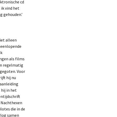
ektronische cd
ik vind het
ig gehouden.’
iet alleen
iteenlopende
ok
ngen als films
en regelmatig
 gegoten. Voor
jft hij nu
aanleiding
 hij in het
ntijdschrift
De Nachthexen
lotes die in de
rlog samen