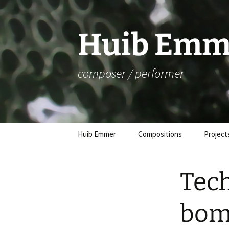
Skip
to
content
Huib Emm
composer / performer
Huib Emmer
Compositions
Project
Tech
bom