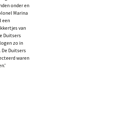
mden onder en
kolonel Marina
l een
ekkertjes van
e Duitsers
logen zo in
 De Duitsers
jecteerd waren
n.’