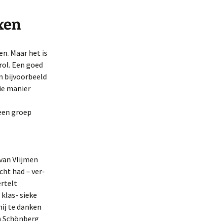
xen
n. Maar het is
rol. Een goed
n bijvoorbeeld
ie manier
 een groep
van Vlijmen
cht had – ver-
ertelt
klas- sieke
hij te danken
en Schönberg