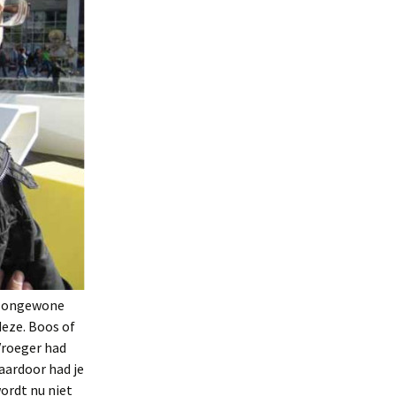
l, ongewone
deze. Boos of
‘Vroeger had
aardoor had je
ordt nu niet