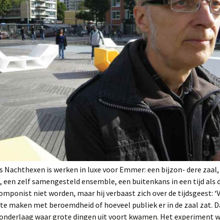
ls Nachthexen is werken in luxe voor Emmer: een bijzon- dere zaa
 een zelf samengesteld ensemble, een buitenkans in een tijd als 
componist niet worden, maar hij verbaast zich over de tijdsgeest: 
s te maken met beroemdheid of hoeveel publiek er in de zaal zat. D
 onderlaag waar grote dingen uit voort kwamen. Het experiment w